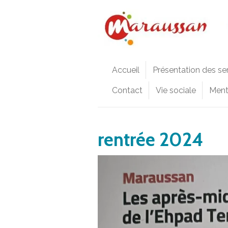
Passer
au
contenu
principal
Accueil
Présentation des se
Contact
Vie sociale
Ment
rentrée 2024