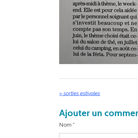
«
sorties estivales
Ajouter un commen
Nom *