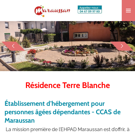
Passer
au
contenu
principal
Résidence Terre Blanche
Établissement d'hébergement pour
personnes âgées dépendantes - CCAS de
Maraussan
La mission première de l’EHPAD Maraussan est d’offrir, à